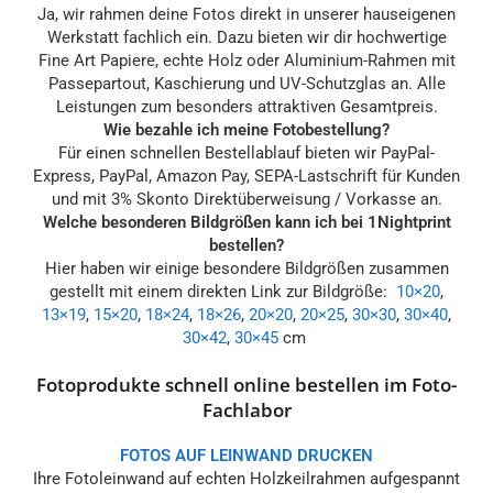
Ja, wir rahmen deine Fotos direkt in unserer hauseigenen
Werkstatt fachlich ein. Dazu bieten wir dir hochwertige
Fine Art Papiere, echte Holz oder Aluminium-Rahmen mit
Passepartout, Kaschierung und UV-Schutzglas an. Alle
Leistungen zum besonders attraktiven Gesamtpreis.
Wie bezahle ich meine Fotobestellung?
Für einen schnellen Bestellablauf bieten wir PayPal-
Express, PayPal, Amazon Pay, SEPA-Lastschrift für Kunden
und mit 3% Skonto Direktüberweisung / Vorkasse an.
Welche besonderen Bildgrößen kann ich bei 1Nightprint
bestellen?
Hier haben wir einige besondere Bildgrößen zusammen
gestellt mit einem direkten Link zur Bildgröße:
10×20
,
13×19
,
15×20
,
18×24
,
18×26
,
20×20
,
20×25
,
30×30
,
30×40
,
30×42
,
30×45
cm
Fotoprodukte schnell online bestellen im Foto-
Fachlabor
FOTOS AUF LEINWAND DRUCKEN
Ihre Fotoleinwand auf echten Holzkeilrahmen aufgespannt