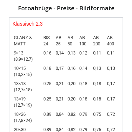
Fotoabzüge - Preise - Bildformate
Klassisch 2:3
GLANZ &
BIS
AB
AB
AB
AB
AB
MATT
24
25
50
100
200
400
9×13
0,16
0,14
0,13
0,12
0,11
0,11
(8,9×12,7)
10×15
0,18
0,17
0,16
0,14
0,13
0,13
(10,2×15)
13×18
0,25
0,21
0,20
0,18
0,18
0,17
(12,7×18)
13×19
0,25
0,21
0,20
0,18
0,18
0,17
(12,7×19)
18×26
0,89
0,84
0,82
0,79
0,75
0,72
(17,8×24)
20×30
0,89
0,84
0,82
0,79
0,75
0,72