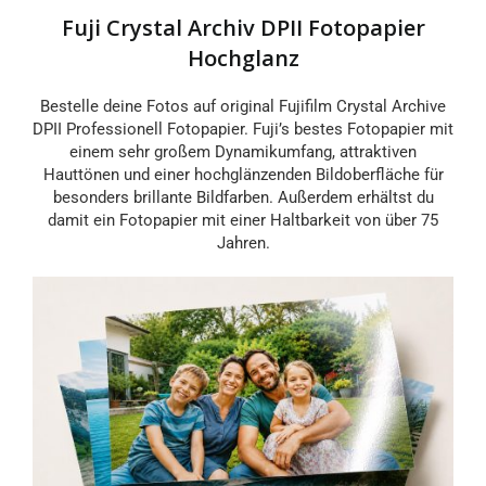
Fuji Crystal Archiv DPII Fotopapier
20x20
20x25
Hochglanz
Bestelle deine Fotos auf original Fujifilm Crystal Archive
20x27
20x30
DPII Professionell Fotopapier. Fuji’s bestes Fotopapier mit
einem sehr großem Dynamikumfang, attraktiven
20x36
20x40
Hauttönen und einer hochglänzenden Bildoberfläche für
besonders brillante Bildfarben. Außerdem erhältst du
damit ein Fotopapier mit einer Haltbarkeit von über 75
20x45
A4
Jahren.
30x30
30x40
30x42
30x45