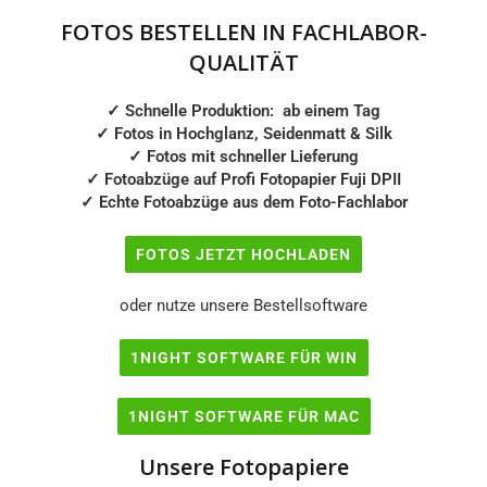
13x13
13x17
FOTOS BESTELLEN IN FACHLABOR-
QUALITÄT
13x18
13x19
✓ Schnelle Produktion: ab einem Tag
✓
Fotos in Hochglanz, Seidenmatt & Silk
13x23
13x26
✓
Fotos mit schneller Lieferung
✓
Fotoabzüge auf Profi Fotopapier Fuji DPII
✓
Echte Fotoabzüge aus dem Foto-Fachlabor
13x38
15x15
FOTOS JETZT HOCHLADEN
15x20
15x21
oder nutze unsere Bestellsoftware
15x25
15x30
1NIGHT SOFTWARE FÜR WIN
15x45
18x18
1NIGHT SOFTWARE FÜR MAC
Unsere Fotopapiere
18x24
18x26