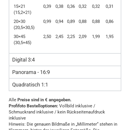
15×21
0,39
0,38
0,36
0,32
0,32
0,31
(15,2×21)
20×30
0,99
0,94
0,89
0,88
0,88
0,86
(20,5×30,5)
30×45
2,50
2,45
2,25
2,09
1,99
1,95
(30,5×45)
Digital 3:4
Panorama - 16:9
Quadratisch 1:1
Alle
Preise sind in € angegeben.
Profifoto Bestelloptionen:
Vollbild inklusive /
Schmuckrand inklusive / kein Rückseitenaufdruck
inklusive
Hinweis: Die genauen Bildmaße in „Millimeter“ stehen in