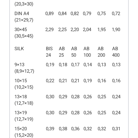
(20,3×30)
DIN A4
0,89
0,84
0,82
0,79
0,75
0,72
(21×29,7)
30×45
2,29
2,25
2,20
2,04
1,95
1,90
(30,5×45)
SILK
BIS
AB
AB
AB
AB
AB
24
25
50
100
200
400
9×13
0,19
0,18
0,17
0,14
0,13
0,13
(8,9×12,7)
10×15
0,22
0,21
0,21
0,19
0,16
0,16
(10,2×15)
13×18
0,30
0,29
0,28
0,26
0,25
0,24
(12,7×18)
13×19
0,30
0,29
0,28
0,26
0,25
0,24
(12,7×19)
15×20
0,39
0,38
0,36
0,32
0,32
0,31
(15,2×20)