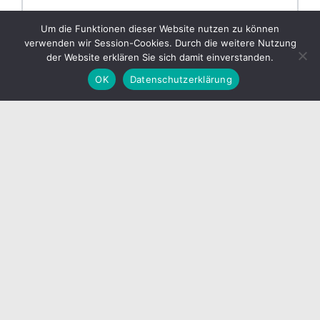
110×150
139,00
138,00
137,00
Um die Funktionen dieser Website nutzen zu können
verwenden wir Session-Cookies. Durch die weitere Nutzung
Photo Rag Metallic - Hahnemühle
der Website erklären Sie sich damit einverstanden.
OK
Datenschutzerklärung
Postermapiere in Seidematt & Glänzend
Die Bildvorschauen der Uploads zeigen Ihnen jedes Foto
im Ausschnitt so an, wie Sie es erhalten werden!
Fotoposter und Fine Art Prints haben eine
Fertigungstoleranz von +/- 1 bis 3 mm. Die Option
„Weißrand“
addiert sich zum gewählten Bildformat. Der
Print wird also um diesen Faktor größer.
Bezahlen Sie ohne Risiko mit PayPal, Amazon Pay, SEPA-
Lastschrift oder Rechnung.
Alle Preise werden in „€“ inkl. MwSt angegeben.
* = Bitte nutzen Sie für diese Größen unseren Upload für
„
Profifotos
„
Sie haben eine besondere Bildgröße? Ihre