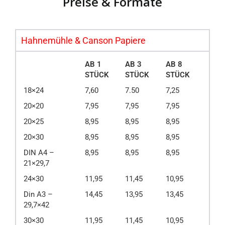
Preise & Formate
Hahnemühle & Canson Papiere
AB 1
AB 3
AB 8
STÜCK
STÜCK
STÜCK
18×24
7,60
7.50
7,25
20×20
7,95
7,95
7,95
20×25
8,95
8,95
8,95
20×30
8,95
8,95
8,95
DIN A4 –
8,95
8,95
8,95
21×29,7
24×30
11,95
11,45
10,95
Din A3 –
14,45
13,95
13,45
29,7×42
30×30
11,95
11,45
10,95