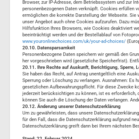
Browser, zur IP-Adresse, dem Betriebssystem und zur In
personenbezogenen Daten verknüpft. Cookies erfüllen vor
ermöglichen die korrekte Darstellung der Webseite. Sie 
unser Angebot auch ohne Cookies aufzurufen. Dazu müsse
Hilfsfunktion Ihres Browsers, wie Cookies deaktiviert w
beeinträchtigt werden und der Bestellablauf von Fotopr
www.youronlinechoices.com/uk/your-ad-choices/
(Europ
20.10. Datensparsamkeit
Personenbezogene Daten speichern wir gemäß den Grunds
her vorgeschrieben wird (gesetzliche Speicherfrist). Ent
20.11. Ihre Rechte auf Auskunft, Berichtigung, Sperre,
Sie haben das Recht, auf Antrag unentgeltlich eine Ausk
Sperrung oder Löschung zu verlangen. Ausnahmen: Es ha
gesetzlichen Aufbewahrungspflicht. Für diese Zwecke ko
jederzeit berücksichtigen zu können, ist es erforderlich,
können Sie auch die Löschung der Daten verlangen. Ander
20.12. Änderung unserer Datenschutzerklärung
Um zu gewährleisten, dass unsere Datenschutzerklärung s
für den Fall, dass die Datenschutzerklärung aufgrund ne
Datenschutzerklärung greift dann bei Ihrem nächsten Be
Stand: 22. Februar 2024