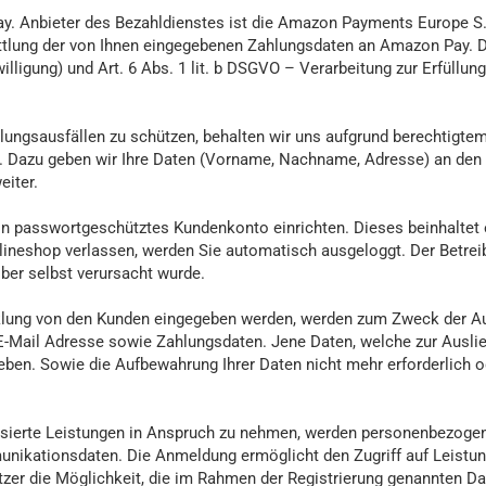
y. Anbieter des Bezahldienstes ist die Amazon Payments Europe S.
ttlung der von Ihnen eingegebenen Zahlungsdaten an Amazon Pay. D
illigung) und Art. 6 Abs. 1 lit. b DSGVO – Verarbeitung zur Erfüllung
gsausfällen zu schützen, behalten wir uns aufgrund berechtigtem 
n. Dazu geben wir Ihre Daten (Vorname, Nachname, Adresse) an den
eiter.
n passwortgeschütztes Kundenkonto einrichten. Dieses beinhaltet e
nlineshop verlassen, werden Sie automatisch ausgeloggt. Der Betrei
ber selbst verursacht wurde.
klung von den Kunden eingegeben werden, werden zum Zweck der Au
 E-Mail Adresse sowie Zahlungsdaten. Jene Daten, welche zur Ausli
geben. Sowie die Aufbewahrung Ihrer Daten nicht mehr erforderlich o
lisierte Leistungen in Anspruch zu nehmen, werden personenbezoge
nikationsdaten. Die Anmeldung ermöglicht den Zugriff auf Leistunge
zer die Möglichkeit, die im Rahmen der Registrierung genannten Dat