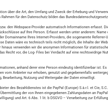
ation über die Art, den Umfang und Zweck der Erhebung und Verwend
en Rahmen für den Datenschutz bilden das Bundesdatenschutzgeset
bzw. den Webspace-Provider automatisch Informationen erfasst. Die
Rückschlüsse auf Ihre Person. Erfasst werden unter anderem: Name
 Domainname Ihres Internet-Providers, die sogenannte Referrer-URL
e Daten wäre es technisch teils nicht möglich, die Inhalte der Webs
r hinaus verwenden wir die anonymen Informationen für statistische
as Recht vor, die Log- Files bei Verdacht auf eine rechtswidrige N
mationen, anhand derer eine Person eindeutig identifizierbar ist. Es
en vom Anbieter nur erhoben, genutzt und gegebenenfalls weitergeg
g, Bearbeitung, Nutzung und Weitergabe der Daten einwilligt.
ter des Bezahldienstes ist die PayPal (Europe) S.à.r.l. et Cie, S.C
 Übermittlung der von Ihnen eingegebenen Zahlungsdaten an PayPal.
illigung) und Art. 6 Abs. 1 lit. b DSGVO – Verarbeitung zur Erfüllung