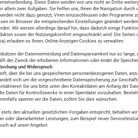
ternetverbindung. Diese Daten werden von uns nicht an Dritte weit
 allem zwei Aufgaben. Sie helfen uns, Ihnen die Navigation durch u
werden nicht dazu genutzt, Viren einzuschleusen oder Programme zu
n im Browser die entsprechenden Einstellungen geändert werden. I
erden. Wir weisen allerdings darauf hin, dass dadurch einige Funkt
odukten sowie der Nutzungskomfort eingeschränkt wird. Die Seiten
a) erlauben es Ihnen, Online-Anzeigen-Cookies zu verwalten.
ätzen der Datenvermeidung und Datensparsamkeit nur so lange, wi
fällt der Zweck der erhobenen Informationen oder endet die Speicherf
 Löschung und Widerspruch
unft, über die bei uns gespeicherten personenbezogenen Daten, anzu
ndelt sich um die vorgeschriebene Datenspeicherung zur Geschäfts
ntaktieren Sie uns bitte unter den Kontaktdaten am Anfang der Da
 die Daten für Kontrollzwecke in einer Sperrdatei vorzuhalten. Besteh
enfalls sperren wir die Daten, sofern Sie dies wünschen.
tets den aktuellen gesetzlichen Vorgaben entspricht, behalten wir 
uer oder überarbeiteter Leistungen, zum Beispiel neuer Serviceleis
such auf unser Angebot.