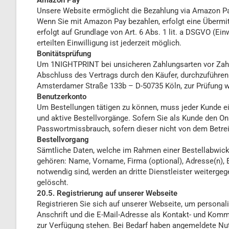
Amazon Pay
Unsere Website ermöglicht die Bezahlung via Amazon Pa
Wenn Sie mit Amazon Pay bezahlen, erfolgt eine Übermi
erfolgt auf Grundlage von Art. 6 Abs. 1 lit. a DSGVO (Einw
erteilten Einwilligung ist jederzeit möglich.
Bonitätsprüfung
Um 1NIGHTPRINT bei unsicheren Zahlungsarten vor Zahlun
Abschluss des Vertrags durch den Käufer, durchzuführe
Amsterdamer Straße 133b – D-50735 Köln, zur Prüfung w
Benutzerkonto
Um Bestellungen tätigen zu können, muss jeder Kunde ei
und aktive Bestellvorgänge. Sofern Sie als Kunde den O
Passwortmissbrauch, sofern dieser nicht von dem Betrei
Bestellvorgang
Sämtliche Daten, welche im Rahmen einer Bestellabwic
gehören: Name, Vorname, Firma (optional), Adresse(n),
notwendig sind, werden an dritte Dienstleister weiterge
gelöscht.
20.5. Registrierung auf unserer Webseite
Registrieren Sie sich auf unserer Webseite, um persona
Anschrift und die E-Mail-Adresse als Kontakt- und Kommu
zur Verfügung stehen. Bei Bedarf haben angemeldete Nut