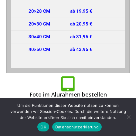
20×28 CM
ab 19,95 €
20×30 CM
ab 20,95 €
30×40 CM
ab 31,95 €
40×50 CM
ab 43,95 €
Foto im Alurahmen bestellen
Um die Funktionen dieser Website nutzen zu können
Bestelle hier dein 'Foto im Alurahmen' online ohne weitere
verwenden wir Session-Cookies. Durch die weitere Nutzung
Software zu installieren. Für alle PC-Systeme und für's
der Website erklären Sie sich damit einverstanden.
Handy geeignet. Die Übertragung erfolgt sicher per SSL-
Verschlüsselung.
OK
Datenschutzerklärung