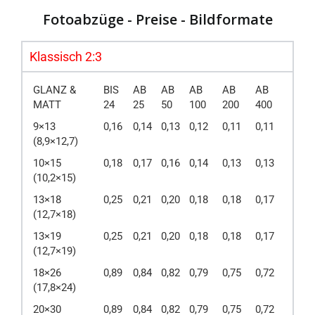
Fotoabzüge - Preise - Bildformate
Klassisch 2:3
GLANZ &
BIS
AB
AB
AB
AB
AB
MATT
24
25
50
100
200
400
9×13
0,16
0,14
0,13
0,12
0,11
0,11
(8,9×12,7)
10×15
0,18
0,17
0,16
0,14
0,13
0,13
(10,2×15)
13×18
0,25
0,21
0,20
0,18
0,18
0,17
(12,7×18)
13×19
0,25
0,21
0,20
0,18
0,18
0,17
(12,7×19)
18×26
0,89
0,84
0,82
0,79
0,75
0,72
(17,8×24)
20×30
0,89
0,84
0,82
0,79
0,75
0,72