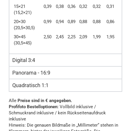
15×21
0,39
0,38
0,36
0,32
0,32
0,31
(15,2×21)
20×30
0,99
0,94
0,89
0,88
0,88
0,86
(20,5×30,5)
30×45
2,50
2,45
2,25
2,09
1,99
1,95
(30,5×45)
Digital 3:4
Panorama - 16:9
Quadratisch 1:1
Alle
Preise sind in € angegeben.
Profifoto Bestelloptionen:
Vollbild inklusive /
Schmuckrand inklusive / kein Rückseitenaufdruck
inklusive
Hinweis: Die genauen Bildmaße in „Millimeter“ stehen in