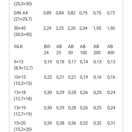
(20,3×30)
DIN A4
0,89
0,84
0,82
0,79
0,75
0,72
(21×29,7)
30×45
2,29
2,25
2,20
2,04
1,95
1,90
(30,5×45)
SILK
BIS
AB
AB
AB
AB
AB
24
25
50
100
200
400
9×13
0,19
0,18
0,17
0,14
0,13
0,13
(8,9×12,7)
10×15
0,22
0,21
0,21
0,19
0,16
0,16
(10,2×15)
13×18
0,30
0,29
0,28
0,26
0,25
0,24
(12,7×18)
13×19
0,30
0,29
0,28
0,26
0,25
0,24
(12,7×19)
15×20
0,39
0,38
0,36
0,32
0,32
0,31
(15,2×20)