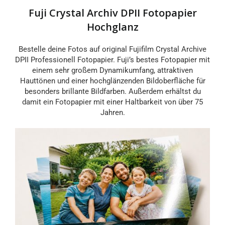
Fuji Crystal Archiv DPII Fotopapier
20x20
20x25
Hochglanz
20x27
20x30
Bestelle deine Fotos auf original Fujifilm Crystal Archive
DPII Professionell Fotopapier. Fuji’s bestes Fotopapier mit
einem sehr großem Dynamikumfang, attraktiven
20x36
20x40
Hauttönen und einer hochglänzenden Bildoberfläche für
besonders brillante Bildfarben. Außerdem erhältst du
damit ein Fotopapier mit einer Haltbarkeit von über 75
20x45
A4
Jahren.
30x30
30x40
30x42
30x45