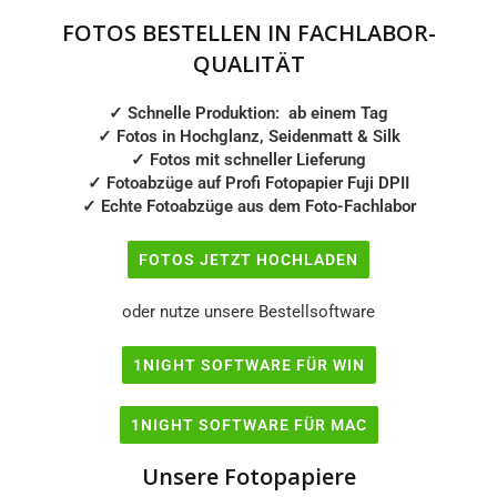
13x13
13x17
FOTOS BESTELLEN IN FACHLABOR-
QUALITÄT
13x18
13x19
✓ Schnelle Produktion: ab einem Tag
✓
Fotos in Hochglanz, Seidenmatt & Silk
13x23
13x26
✓
Fotos mit schneller Lieferung
✓
Fotoabzüge auf Profi Fotopapier Fuji DPII
✓
Echte Fotoabzüge aus dem Foto-Fachlabor
13x38
15x15
FOTOS JETZT HOCHLADEN
15x20
15x21
oder nutze unsere Bestellsoftware
15x25
15x30
1NIGHT SOFTWARE FÜR WIN
15x45
18x18
1NIGHT SOFTWARE FÜR MAC
18x24
18x26
Unsere Fotopapiere