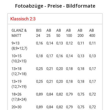
Fotoabzüge - Preise - Bildformate
Klassisch 2:3
GLANZ &
BIS
AB
AB
AB
AB
AB
MATT
24
25
50
100
200
400
9×13
0,16
0,14
0,13
0,12
0,11
0,11
(8,9×12,7)
10×15
0,18
0,17
0,16
0,14
0,13
0,13
(10,2×15)
13×18
0,25
0,21
0,20
0,18
0,18
0,17
(12,7×18)
13×19
0,25
0,21
0,20
0,18
0,18
0,17
(12,7×19)
18×26
0,89
0,84
0,82
0,79
0,75
0,72
(17,8×24)
20×30
0,89
0,84
0,82
0,79
0,75
0,72