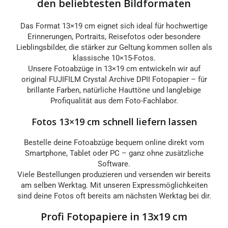
den beliebtesten Bildformaten
20x20
20x25
Das Format 13×19 cm eignet sich ideal für hochwertige
Erinnerungen, Portraits, Reisefotos oder besondere
Lieblingsbilder, die stärker zur Geltung kommen sollen als
20x27
20x30
klassische 10×15-Fotos.
Unsere Fotoabzüge in 13×19 cm entwickeln wir auf
original FUJIFILM Crystal Archive DPII Fotopapier – für
20x36
20x40
brillante Farben, natürliche Hauttöne und langlebige
Profiqualität aus dem Foto-Fachlabor.
20x45
A4
Fotos 13×19 cm schnell liefern lassen
30x30
30x40
Bestelle deine Fotoabzüge bequem online direkt vom
Smartphone, Tablet oder PC – ganz ohne zusätzliche
Software.
30x42
30x45
Viele Bestellungen produzieren und versenden wir bereits
am selben Werktag. Mit unseren Expressmöglichkeiten
sind deine Fotos oft bereits am nächsten Werktag bei dir.
Profi Fotopapiere in 13x19 cm