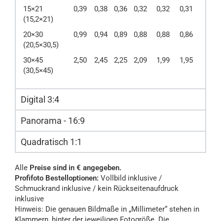
15×21
0,39
0,38
0,36
0,32
0,32
0,31
(15,2×21)
20×30
0,99
0,94
0,89
0,88
0,88
0,86
(20,5×30,5)
30×45
2,50
2,45
2,25
2,09
1,99
1,95
(30,5×45)
Digital 3:4
Panorama - 16:9
Quadratisch 1:1
Alle
Preise sind in € angegeben.
Profifoto Bestelloptionen:
Vollbild inklusive /
Schmuckrand inklusive / kein Rückseitenaufdruck
inklusive
Hinweis: Die genauen Bildmaße in „Millimeter“ stehen in
Klammern, hinter der jeweiligen Fotogröße. Die