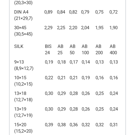
(20,3×30)
DIN A4
0,89
0,84
0,82
0,79
0,75
0,72
(21×29,7)
30×45
2,29
2,25
2,20
2,04
1,95
1,90
(30,5×45)
SILK
BIS
AB
AB
AB
AB
AB
24
25
50
100
200
400
9×13
0,19
0,18
0,17
0,14
0,13
0,13
(8,9×12,7)
10×15
0,22
0,21
0,21
0,19
0,16
0,16
(10,2×15)
13×18
0,30
0,29
0,28
0,26
0,25
0,24
(12,7×18)
13×19
0,30
0,29
0,28
0,26
0,25
0,24
(12,7×19)
15×20
0,39
0,38
0,36
0,32
0,32
0,31
(15,2×20)