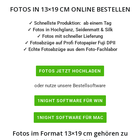
13x13
13x17
FOTOS IN 13×19 CM ONLINE BESTELLEN
13x18
13x19
✓ Schnellste Produktion: ab einem Tag
✓
Fotos in Hochglanz, Seidenmatt & Silk
✓
Fotos mit schneller Lieferung
13x23
13x26
✓
Fotoabzüge auf Profi Fotopapier Fuji DPII
✓
Echte Fotoabzüge aus dem Foto-Fachlabor
13x38
15x15
FOTOS JETZT HOCHLADEN
15x20
15x21
oder nutze unsere Bestellsoftware
15x25
15x30
1NIGHT SOFTWARE FÜR WIN
15x45
18x18
1NIGHT SOFTWARE FÜR MAC
Fotos im Format 13×19 cm gehören zu
18x24
18x26