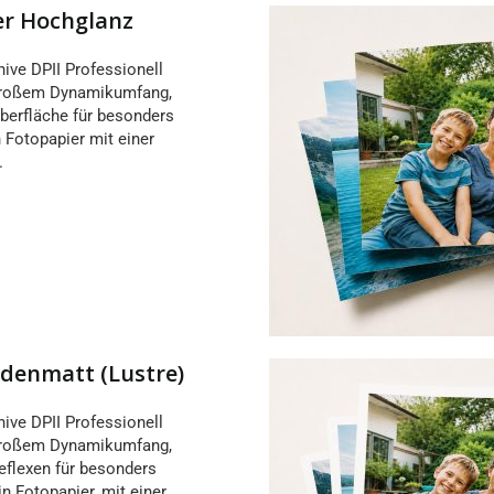
ier Hochglanz
hive DPII Professionell
r großem Dynamikumfang,
berfläche für besonders
n Fotopapier mit einer
.
eidenmatt (Lustre)
hive DPII Professionell
r großem Dynamikumfang,
eflexen für besonders
n Fotopapier, mit einer