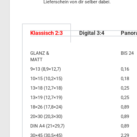
Lieferschein von dir selber dabei.
Klassisch 2:3
Digital 3:4
Panor
GLANZ &
BIS 24
MATT
9×13 (8,9×12,7)
0,16
10×15 (10,2×15)
0,18
13×18 (12,7×18)
0,25
13×19 (12,7×19)
0,25
18×26 (17,8×24)
0,89
20×30 (20,3×30)
0,89
DIN A4 (21×29,7)
0,89
30×45 (30,5×45)
2,29