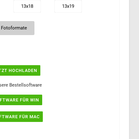
13x18
13x19
13x38
15x15
 Fotoformate
15x25
15x30
18x24
18x26
TZT HOCHLADEN
20x27
20x30
sere Bestellsoftware
20x45
A4
FTWARE FÜR WIN
FTWARE FÜR MAC
30x42
30x45