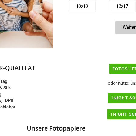
13x13
13x17
13x23
13x26
Weiter
15x20
15x21
15x45
18x18
R-QUALITÄT
FOTOS JE
20x20
20x25
 Tag
oder nutze un
& Silk
g
20x36
20x40
1NIGHT SO
ji DPII
chlabor
1NIGHT SO
30x30
30x40
Unsere Fotopapiere