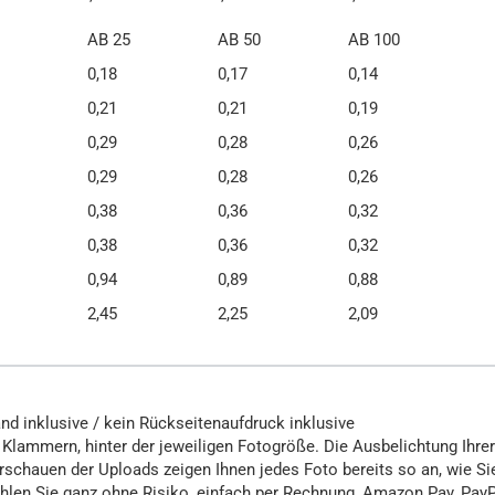
AB 25
AB 50
AB 100
0,18
0,17
0,14
0,21
0,21
0,19
0,29
0,28
0,26
0,29
0,28
0,26
0,38
0,36
0,32
0,38
0,36
0,32
0,94
0,89
0,88
2,45
2,25
2,09
nd inklusive / kein Rückseitenaufdruck inklusive
 Klammern, hinter der jeweiligen Fotogröße. Die Ausbelichtung Ihrer
schauen der Uploads zeigen Ihnen jedes Foto bereits so an, wie Si
ahlen Sie ganz ohne Risiko, einfach per Rechnung, Amazon Pay, PayP