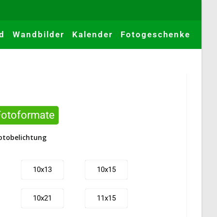
d
Wandbilder
Kalender
Fotogeschenke
Fotoformate
otobelichtung
10x13
10x15
10x21
11x15