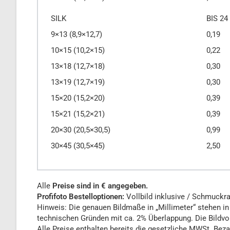
SILK
BIS 24
9×13 (8,9×12,7)
0,19
10×15 (10,2×15)
0,22
13×18 (12,7×18)
0,30
13×19 (12,7×19)
0,30
15×20 (15,2×20)
0,39
15×21 (15,2×21)
0,39
20×30 (20,5×30,5)
0,99
30×45 (30,5×45)
2,50
Alle
Preise sind in € angegeben.
Profifoto Bestelloptionen:
Vollbild inklusive / Schmuckra
Hinweis: Die genauen Bildmaße in „Millimeter“ stehen in
technischen Gründen mit ca. 2% Überlappung. Die Bildvor
Alle Preise enthalten bereits die gesetzliche MWSt. Bez