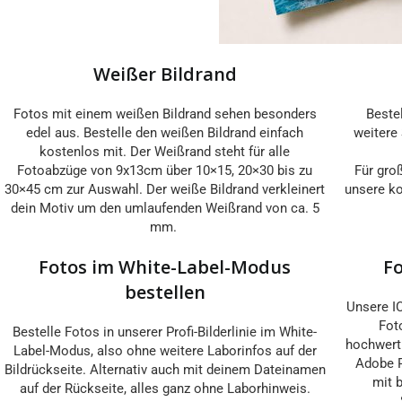
Weißer Bildrand
Fotos mit einem weißen Bildrand sehen besonders
Beste
edel aus. Bestelle den weißen Bildrand einfach
weitere 
kostenlos mit. Der Weißrand steht für alle
Fotoabzüge von 9x13cm über 10×15, 20×30 bis zu
Für gro
30×45 cm zur Auswahl. Der weiße Bildrand verkleinert
unsere ko
dein Motiv um den umlaufenden Weißrand von ca. 5
mm.
Fotos im White-Label-Modus
F
bestellen
Unsere IC
Fot
Bestelle Fotos in unserer Profi-Bilderlinie im White-
hochwerti
Label-Modus, also ohne weitere Laborinfos auf der
Adobe R
Bildrückseite. Alternativ auch mit deinem Dateinamen
mit b
auf der Rückseite, alles ganz ohne Laborhinweis.