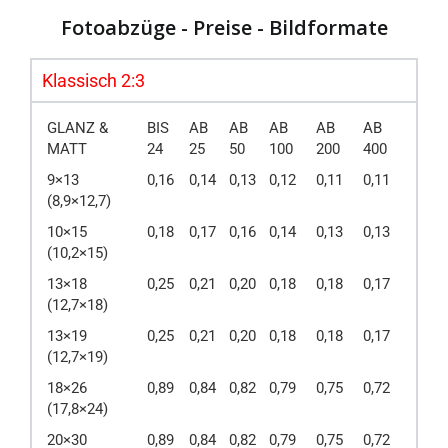
Fotoabzüge - Preise - Bildformate
Klassisch 2:3
GLANZ &
BIS
AB
AB
AB
AB
AB
MATT
24
25
50
100
200
400
9×13
0,16
0,14
0,13
0,12
0,11
0,11
(8,9×12,7)
10×15
0,18
0,17
0,16
0,14
0,13
0,13
(10,2×15)
13×18
0,25
0,21
0,20
0,18
0,18
0,17
(12,7×18)
13×19
0,25
0,21
0,20
0,18
0,18
0,17
(12,7×19)
18×26
0,89
0,84
0,82
0,79
0,75
0,72
(17,8×24)
20×30
0,89
0,84
0,82
0,79
0,75
0,72