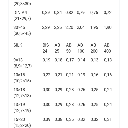
(20,3×30)
DIN A4
0,89
0,84
0,82
0,79
0,75
0,72
(21×29,7)
30×45
2,29
2,25
2,20
2,04
1,95
1,90
(30,5×45)
SILK
BIS
AB
AB
AB
AB
AB
24
25
50
100
200
400
9×13
0,19
0,18
0,17
0,14
0,13
0,13
(8,9×12,7)
10×15
0,22
0,21
0,21
0,19
0,16
0,16
(10,2×15)
13×18
0,30
0,29
0,28
0,26
0,25
0,24
(12,7×18)
13×19
0,30
0,29
0,28
0,26
0,25
0,24
(12,7×19)
15×20
0,39
0,38
0,36
0,32
0,32
0,31
(15,2×20)