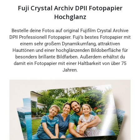
Fuji Crystal Archiv DPII Fotopapier
20x20
20x25
Hochglanz
Bestelle deine Fotos auf original Fujifilm Crystal Archive
20x27
20x30
DPII Professionell Fotopapier. Fuji’s bestes Fotopapier mit
einem sehr großem Dynamikumfang, attraktiven
20x36
20x40
Hauttönen und einer hochglänzenden Bildoberfläche für
besonders brillante Bildfarben. Außerdem erhältst du
damit ein Fotopapier mit einer Haltbarkeit von über 75
20x45
A4
Jahren.
30x30
30x40
30x42
30x45