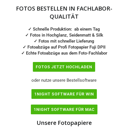
13x13
13x17
FOTOS BESTELLEN IN FACHLABOR-
QUALITÄT
13x18
13x19
✓ Schnelle Produktion: ab einem Tag
✓
Fotos in Hochglanz, Seidenmatt & Silk
13x23
13x26
✓
Fotos mit schneller Lieferung
✓
Fotoabzüge auf Profi Fotopapier Fuji DPII
✓
Echte Fotoabzüge aus dem Foto-Fachlabor
13x38
15x15
FOTOS JETZT HOCHLADEN
15x20
15x21
oder nutze unsere Bestellsoftware
15x25
15x30
1NIGHT SOFTWARE FÜR WIN
15x45
18x18
1NIGHT SOFTWARE FÜR MAC
Unsere Fotopapiere
18x24
18x26