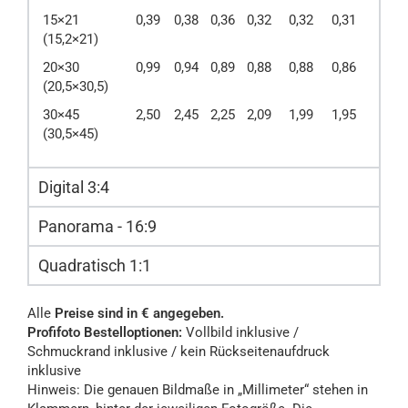
15×21
0,39
0,38
0,36
0,32
0,32
0,31
(15,2×21)
20×30
0,99
0,94
0,89
0,88
0,88
0,86
(20,5×30,5)
30×45
2,50
2,45
2,25
2,09
1,99
1,95
(30,5×45)
Digital 3:4
Panorama - 16:9
Quadratisch 1:1
Alle
Preise sind in € angegeben.
Profifoto Bestelloptionen:
Vollbild inklusive /
Schmuckrand inklusive / kein Rückseitenaufdruck
inklusive
Hinweis: Die genauen Bildmaße in „Millimeter“ stehen in