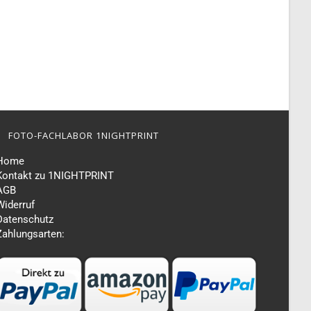
FOTO-FACHLABOR 1NIGHTPRINT
Home
Kontakt zu 1NIGHTPRINT
AGB
Widerruf
Datenschutz
Zahlungsarten: