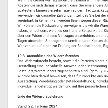
Wenn Sie diesen Vertrag widerrufen, haben wir Ihnen alle
Kosten, die sich daraus ergeben, dass Sie eine andere A
spätestens binnen vierzehn Tagen ab dem Tag zurückzuzah
verwenden wir dasselbe Zahlungsmittel, das Sie bei der 
vereinbart; in keinem Fall werden Ihnen wegen dieser Rü
Wir können die Rückzahlung verweigern, bis wir die War
haben, je nachdem, welches der frühere Zeitpunkt ist. S
über den Widerruf dieses Vertrages unterrichten, an uns 
Tagen absenden. Sie tragen die unmittelbaren Kosten d
Wertverlust auf einen zur Prüfung der Beschaffenheit, 
19.3. Ausschluss des Widerrufsrechts
Das Widerrufsrecht besteht, soweit die Parteien nichts an
Herstellung eine individuelle Auswahl oder Bestimmung d
Bestellers/Verbrauchers zugeschnitten sind. (gem. § 312
Wir möchten darauf hinweisen, dass für Produkte aus uns
Ausstattung, Veredelung oder Detailgestaltung („individ
individuell angefertigt werden und auf Ihre persönlichen
Ende der Widerrufsbelehrung
Stand: 22. Ferbruar 2024