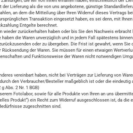
 Zahlungen, die wir von Ihnen erhalten haben, einschließlich der L
rt der Lieferung als die von uns angebotene, günstige Standardliefe
len, an dem die Mitteilung über Ihren Widerruf dieses Vertrags be
ursprünglichen Transaktion eingesetzt haben, es sei denn, mit Ihn
ckzahlung Entgelte berechnet.
en wieder zurückerhalten haben oder bis Sie den Nachweis erbracht
ie haben die Waren unverzüglich und in jedem Fall spätestens binne
zurückzusenden oder zu übergeben. Die Frist ist gewahrt, wenn Sie d
er Rücksendung der Waren. Sie müssen für einen etwaigen Wertverl
Eigenschaften und Funktionsweise der Waren nicht notwendigen Umga
deres vereinbart haben, nicht bei Verträgen zur Lieferung von Waren,
urch den Verbraucher/Besteller maßgeblich ist oder die eindeutig 
 g Abs. 2 Nr. 1 BGB)
erem Fotolabor, sowie für alle Produkte von Ihren an uns übermitte
uelles Produkt“) ein Recht zum Widerruf ausgeschlossen ist, da die 
 Bedürfnisse zugeschnitten sind.