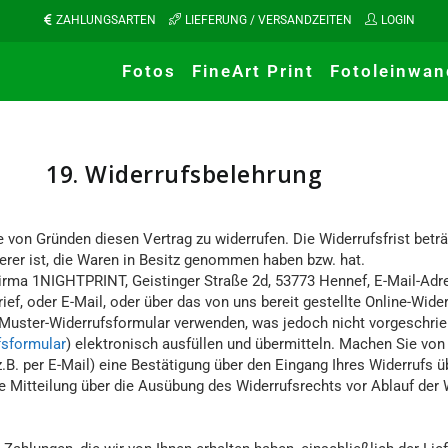
ZAHLUNGSARTEN
LIEFERUNG / VERSANDZEITEN
LOGIN
Fotos
FineArt Print
Fotoleinwan
19. Widerrufsbelehrung
 von Gründen diesen Vertrag zu widerrufen. Die Widerrufsfrist betr
rderer ist, die Waren in Besitz genommen haben bzw. hat.
Firma 1NIGHTPRINT, Geistinger Straße 2d, 53773 Hennef, E-Mail-Ad
rief, oder E-Mail, oder über das von uns bereit gestellte Online-Wid
n Muster-Widerrufsformular verwenden, was jedoch nicht vorgeschrie
fsformular
) elektronisch ausfüllen und übermitteln. Machen Sie von
.B. per E-Mail) eine Bestätigung über den Eingang Ihres Widerrufs ü
ie Mitteilung über die Ausübung des Widerrufsrechts vor Ablauf der 