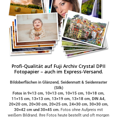
Profi-Qualität auf Fuji Archiv Crystal DPII
Fotopapier – auch im Express-Versand.
Bildoberflächen in Glänzend, Seidenmatt & Seidenraster
(Silk)
Fotos in 9×13 cm, 10×13 cm, 10×15 cm, 10×18 cm,
11×15 cm, 13×13 cm, 13×19 cm, 13×18 cm, DIN A4,
20×20 cm, 20×30 cm, 20×25 cm, 24×30 cm, 30×30 cm,
30×42 cm und 30×45 cm.
Fotos ohne Aufpreis mit
weißem Bildrand. Ihre Fotos heute bestellt und oft morgen