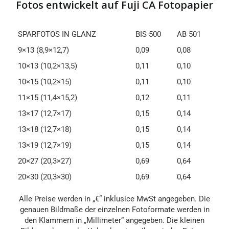
Fotos entwickelt auf Fuji CA Fotopapier
SPARFOTOS IN GLANZ
BIS 500
AB 501
SPARFOTOS IN GLANZ
BIS 500
AB 501
9×13 (8,9×12,7)
0,09
0,08
10×13 (10,2×13,5)
0,11
0,10
10×15 (10,2×15)
0,11
0,10
11×15 (11,4×15,2)
0,12
0,11
13×17 (12,7×17)
0,15
0,14
13×18 (12,7×18)
0,15
0,14
13×19 (12,7×19)
0,15
0,14
20×27 (20,3×27)
0,69
0,64
20×30 (20,3×30)
0,69
0,64
Alle Preise werden in „€“ inklusice MwSt angegeben. Die
genauen Bildmaße der einzelnen Fotoformate werden in
den Klammern in „Millimeter“ angegeben. Die kleinen