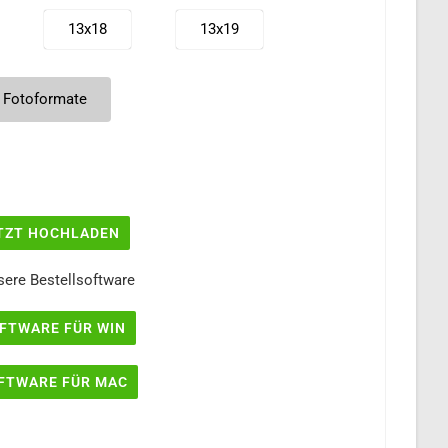
13x18
13x19
13x38
15x15
 Fotoformate
15x25
15x30
18x24
18x26
TZT HOCHLADEN
20x27
20x30
sere Bestellsoftware
FTWARE FÜR WIN
20x45
A4
FTWARE FÜR MAC
30x42
30x45