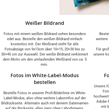
Weißer Bildrand
Fotos mit einem weißen Bildrand sehen besonders
Beste
edel aus. Bestelle den weißen Bildrand einfach
weitere 
kostenlos mit. Der Weißrand steht für alle
Fotoabzüge von 9x13cm über 10×15, 20×30 bis zu
Für gro
30×45 cm zur Auswahl. Der weiße Bildrand verkleinert
unsere ko
dein Motiv um den umlaufenden Weißrand von ca. 5
mm.
Fotos im White-Label-Modus
F
bestellen
Unsere IC
Fot
Bestelle Fotos in unserer Profi-Bilderlinie im White-
hochwerti
Label-Modus, also ohne weitere Laborinfos auf der
Adobe R
Bildrückseite. Alternativ auch mit deinem Dateinamen
mit b
auf der Rückseite, alles ganz ohne Laborhinweis.