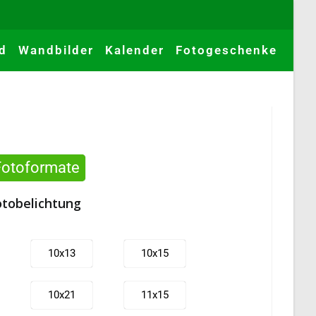
d
Wandbilder
Kalender
Fotogeschenke
Fotoformate
otobelichtung
10x13
10x15
10x21
11x15