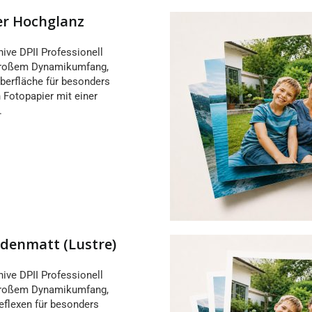
ier Hochglanz
hive DPII Professionell
r großem Dynamikumfang,
berfläche für besonders
n Fotopapier mit einer
.
eidenmatt (Lustre)
hive DPII Professionell
r großem Dynamikumfang,
eflexen für besonders