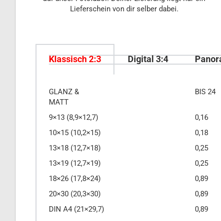
Lieferschein von dir selber dabei.
Klassisch 2:3
Digital 3:4
Panor
GLANZ &
BIS 24
MATT
9×13 (8,9×12,7)
0,16
10×15 (10,2×15)
0,18
13×18 (12,7×18)
0,25
13×19 (12,7×19)
0,25
18×26 (17,8×24)
0,89
20×30 (20,3×30)
0,89
DIN A4 (21×29,7)
0,89