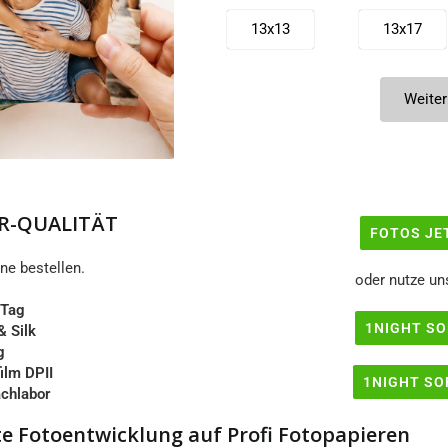
13x13
13x17
13x23
13x26
Weiter
15x20
15x21
15x45
18x18
R-QUALITÄT
FOTOS JE
ne bestellen.
20x20
20x25
oder nutze un
 Tag
1NIGHT SO
20x36
20x40
& Silk
g
film DPII
1NIGHT SO
30x30
30x40
chlabor
e Fotoentwicklung auf Profi Fotopapieren