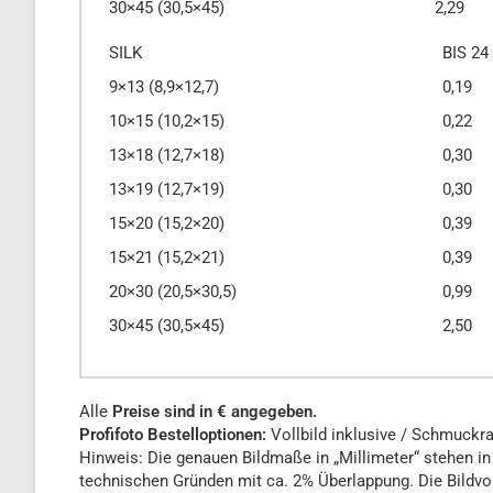
30×45 (30,5×45)
2,29
SILK
BIS 24
9×13 (8,9×12,7)
0,19
10×15 (10,2×15)
0,22
13×18 (12,7×18)
0,30
13×19 (12,7×19)
0,30
15×20 (15,2×20)
0,39
15×21 (15,2×21)
0,39
20×30 (20,5×30,5)
0,99
30×45 (30,5×45)
2,50
Alle
Preise sind in € angegeben.
Profifoto Bestelloptionen:
Vollbild inklusive / Schmuckra
Hinweis: Die genauen Bildmaße in „Millimeter“ stehen in
technischen Gründen mit ca. 2% Überlappung. Die Bildvor